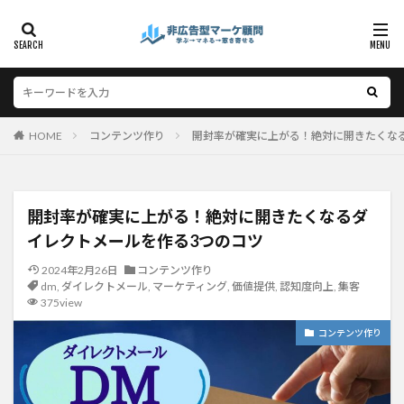
HOME
コンテンツ作り
開封率が確実に上がる！絶対に開きたくな
開封率が確実に上がる！絶対に開きたくなるダ
イレクトメールを作る3つのコツ
2024年2月26日
コンテンツ作り
dm
,
ダイレクトメール
,
マーケティング
,
価値提供
,
認知度向上
,
集客
375view
コンテンツ作り