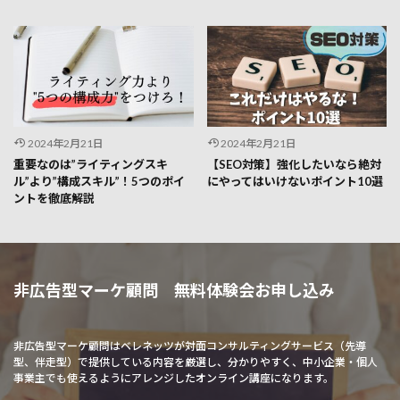
2024年2月21日
2024年2月21日
重要なのは”ライティングスキ
【SEO対策】強化したいなら絶対
ル”より”構成スキル”！5つのポイ
にやってはいけないポイント10選
ントを徹底解説
非広告型マーケ顧問 無料体験会お申し込み
非広告型マーケ顧問はベレネッツが対面コンサルティングサービス（
先導
型、伴走型
）で提供している内容を厳選し、分かりやすく、中小企業・個人
事業主でも使えるようにアレンジしたオンライン講座になります。