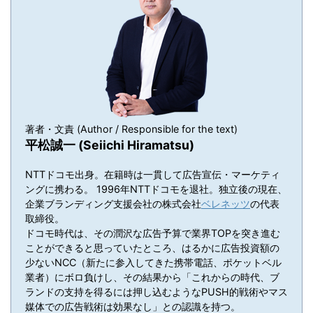
著者・文責 (Author / Responsible for the text)
平松誠一 (Seiichi Hiramatsu)
NTTドコモ出身。在籍時は一貫して広告宣伝・マーケティ
ングに携わる。 1996年NTTドコモを退社。独立後の現在、
企業ブランディング支援会社の株式会社
ベレネッツ
の代表
取締役。
ドコモ時代は、その潤沢な広告予算で業界TOPを突き進む
ことができると思っていたところ、はるかに広告投資額の
少ないNCC（新たに参入してきた携帯電話、ポケットベル
業者）にボロ負けし、その結果から「これからの時代、ブ
ランドの支持を得るには押し込むようなPUSH的戦術やマス
媒体での広告戦術は効果なし」との認識を持つ。