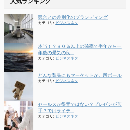
人気ランキング
競合との差別化のブランディング
カテゴリ:
ビジネスネタ
本当！？８０％以上の確率で半年から一
年後の景気の良...
カテゴリ:
ビジネスネタ
どんな製品にもマーケットが。段ボール
カテゴリ:
ビジネスネタ
セールスが得意ではない？プレゼンが苦
手？ではライテ...
カテゴリ:
ビジネスネタ