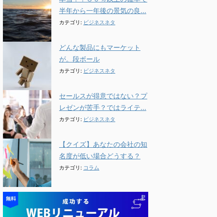
半年から一年後の景気の良...
カテゴリ:
ビジネスネタ
どんな製品にもマーケット
が。段ボール
カテゴリ:
ビジネスネタ
セールスが得意ではない？プ
レゼンが苦手？ではライテ...
カテゴリ:
ビジネスネタ
【クイズ】あなたの会社の知
名度が低い場合どうする？
カテゴリ:
コラム