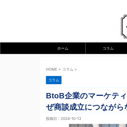
ホーム
コラム
HOME
>
コラム
>
コラム
BtoB企業のマーケテ
ぜ商談成立につながら
投稿日：
2024-10-13