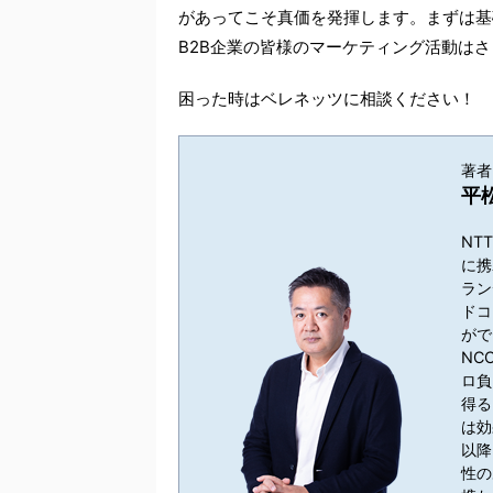
があってこそ真価を発揮します。まずは基
B2B企業の皆様のマーケティング活動は
困った時はベレネッツに相談ください！
著者・
平松
NT
に携
ラン
ドコ
がで
NC
ロ負
得る
は効
以降
性の