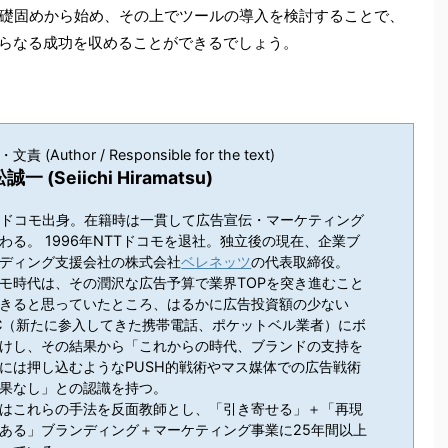
礎固めから始め、その上でツールの導入を検討することで、
さらなる成功を収めることができるでしょう。
文責 (Author / Responsible for the text)
誠一 (Seiichi Hiramatsu)
Tドコモ出身。在籍時は一貫して広告宣伝・マーケティング
わる。 1996年NTTドコモを退社。独立後の現在、企業ブ
ディング支援会社の株式会社
ベレネッツ
の代表取締役。
モ時代は、その潤沢な広告予算で業界TOPを突き進むこと
きると思っていたところ、はるかに広告投資額の少ない
C（新たに参入してきた携帯電話、ポケットベル業者）にボ
けし、その結果から「これからの時代、ブランドの支持を
には押し込むようなPUSH的戦術やマス媒体での広告戦術
果なし」との認識を持つ。
はこれらの手法を反面教師とし、「引き寄せる」＋「再現
ある」ブランディング＋マーケティング事業に25年間以上