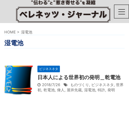
HOME
>
湿電池
湿電池
ビジネスネタ
日本人による世界初の発明＿乾電池
2018/7/26
ものづくり
,
ビジネスネタ
,
世界
初
,
乾電池
,
偉人
,
屋井先蔵
,
湿電池
,
特許
,
発明