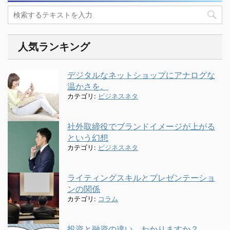
人気ランキング
デジタルなネットショップにアナログな
温かさを。
カテゴリ:
ビジネスネタ
社外取締役でブランドイメージが上がる
という幻想
カテゴリ:
ビジネスネタ
ライティングスキルとプレゼンテーショ
ンの関係
カテゴリ:
コラム
投資と融資の違い、わかりますか？