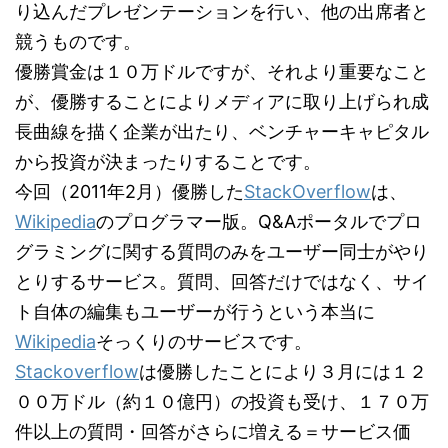
り込んだプレゼンテーションを行い、他の出席者と
競うものです。
優勝賞金は１０万ドルですが、それより重要なこと
が、優勝することによりメディアに取り上げられ成
長曲線を描く企業が出たり、ベンチャーキャピタル
から投資が決まったりすることです。
今回（2011年2月）優勝した
StackOverflow
は、
Wikipedia
のプログラマー版。Q&Aポータルでプロ
グラミングに関する質問のみをユーザー同士がやり
とりするサービス。質問、回答だけではなく、サイ
ト自体の編集もユーザーが行うという本当に
Wikipedia
そっくりのサービスです。
Stackoverflow
は優勝したことにより３月には１２
００万ドル（約１０億円）の投資も受け、１７０万
件以上の質問・回答がさらに増える＝サービス価