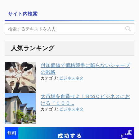
サイト内検索
人気ランキング
付加価値で価格競争に陥らないシャープ
の戦略
カテゴリ:
ビジネスネタ
大市場を創造せよ！ＢtoＣビジネスにお
ける『１００...
カテゴリ:
ビジネスネタ