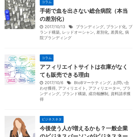
コラム
手術で血を出さない総合病院（本当
の差別化）
2017/10/13
ブランディング
,
ブランド化
,
ブ
ランド構築
,
レッドオーシャン
,
差別化
,
差異化
,
病
院ブランディング
コラム
アフィリエイトサイトは在庫がなく
ても販売できる理由
2017/10/6
BtoBマーケティング
,
お問い合
わせ獲得
,
アフィリエイト
,
アフィリエーター
,
ブラ
ンディング
,
ブランド構築
,
成功報酬制
,
資料請求獲
得
ビジネスネタ
今後使う人が増えるかも？一般企業
のビジネスパーソンがビジネスネー