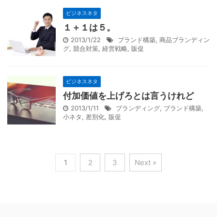
ビジネスネタ
１＋１は５。
2013/1/22
ブランド構築
,
商品ブランディン
グ
,
競合対策
,
経営戦略
,
販促
ビジネスネタ
付加価値を上げろとは言うけれど
2013/1/11
ブランディング
,
ブランド構築
,
小ネタ
,
差別化
,
販促
1
2
3
Next »