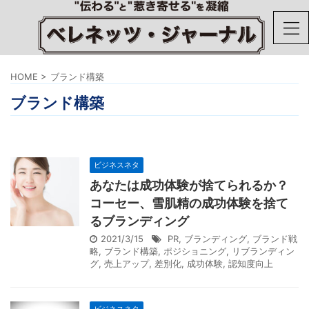
HOME
>
ブランド構築
ブランド構築
ビジネスネタ
あなたは成功体験が捨てられるか？
コーセー、雪肌精の成功体験を捨て
るブランディング
2021/3/15
PR
,
ブランディング
,
ブランド戦
略
,
ブランド構築
,
ポジショニング
,
リブランディン
グ
,
売上アップ
,
差別化
,
成功体験
,
認知度向上