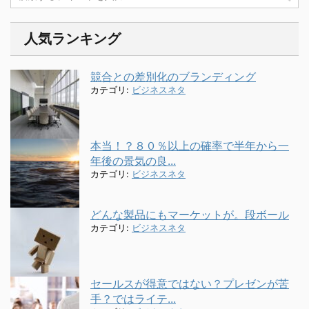
人気ランキング
競合との差別化のブランディング
カテゴリ:
ビジネスネタ
本当！？８０％以上の確率で半年から一
年後の景気の良...
カテゴリ:
ビジネスネタ
どんな製品にもマーケットが。段ボール
カテゴリ:
ビジネスネタ
セールスが得意ではない？プレゼンが苦
手？ではライテ...