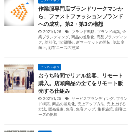
ビジネスネタ
作業服専門店ブランドワークマンか
ら、ファストファッションブランド
への成功。第2・第3の構想
2021/1/26
ブランド戦略
,
ブランド構築
,
企
業ブランディング
,
商品の差別化
,
商品ブランディン
グ
,
差別化
,
市場開拓
,
新マーケットの開拓
,
認知度
向上
,
顧客ニーズの把握
ビジネスネタ
おうち時間でリアル接客、リモート
購入。店頭商品の全てをリモート販
売する仕組み
2021/1/25
サービスブランディング
,
ブラン
ド構築
,
商品の差別化
,
売上アップ方法
,
売上上げる
方法
,
販売促進
,
集客
,
集客アップ
,
集客施策
,
顧客ニ
ーズの把握