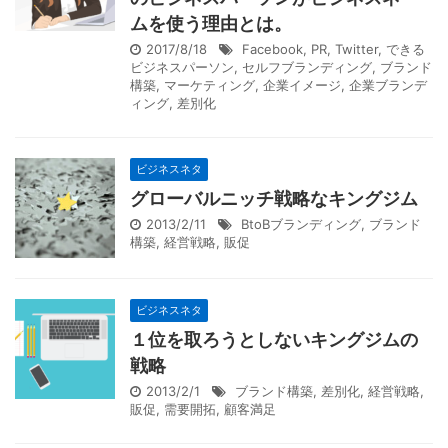
ムを使う理由とは。
2017/8/18
Facebook
,
PR
,
Twitter
,
できる
ビジネスパーソン
,
セルフブランディング
,
ブランド
構築
,
マーケティング
,
企業イメージ
,
企業ブランデ
ィング
,
差別化
ビジネスネタ
グローバルニッチ戦略なキングジム
2013/2/11
BtoBブランディング
,
ブランド
構築
,
経営戦略
,
販促
ビジネスネタ
１位を取ろうとしないキングジムの
戦略
2013/2/1
ブランド構築
,
差別化
,
経営戦略
,
販促
,
需要開拓
,
顧客満足