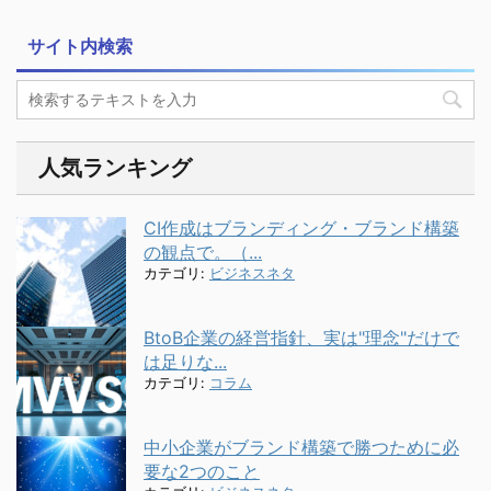
サイト内検索
人気ランキング
CI作成はブランディング・ブランド構築
の観点で。（...
カテゴリ:
ビジネスネタ
BtoB企業の経営指針、実は"理念"だけで
は足りな...
カテゴリ:
コラム
中小企業がブランド構築で勝つために必
要な2つのこと