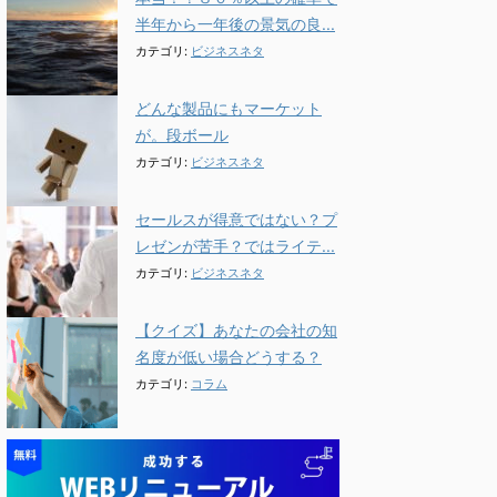
半年から一年後の景気の良...
カテゴリ:
ビジネスネタ
どんな製品にもマーケット
が。段ボール
カテゴリ:
ビジネスネタ
セールスが得意ではない？プ
レゼンが苦手？ではライテ...
カテゴリ:
ビジネスネタ
【クイズ】あなたの会社の知
名度が低い場合どうする？
カテゴリ:
コラム