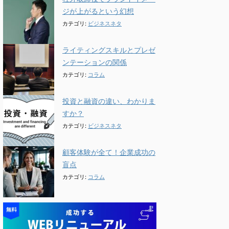
ジが上がるという幻想
カテゴリ:
ビジネスネタ
ライティングスキルとプレゼ
ンテーションの関係
カテゴリ:
コラム
投資と融資の違い、わかりま
すか？
カテゴリ:
ビジネスネタ
顧客体験が全て！企業成功の
盲点
カテゴリ:
コラム