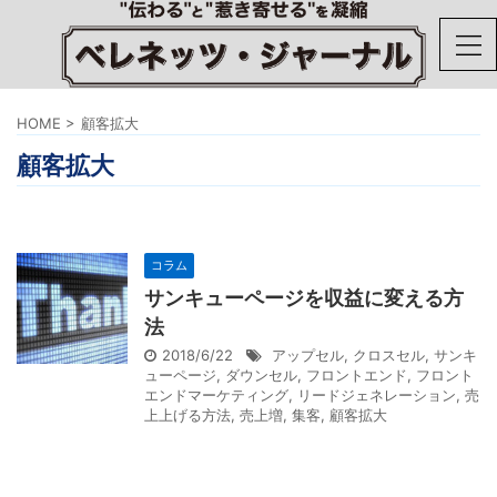
HOME
>
顧客拡大
顧客拡大
コラム
サンキューページを収益に変える方
法
2018/6/22
アップセル
,
クロスセル
,
サンキ
ューページ
,
ダウンセル
,
フロントエンド
,
フロント
エンドマーケティング
,
リードジェネレーション
,
売
上上げる方法
,
売上増
,
集客
,
顧客拡大