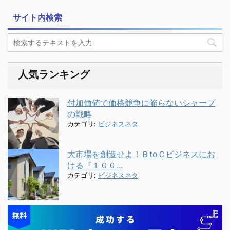
サイト内検索
人気ランキング
付加価値で価格競争に陥らないシャープ
の戦略
カテゴリ:
ビジネスネタ
大市場を創造せよ！ＢtoＣビジネスにお
ける『１００...
カテゴリ:
ビジネスネタ