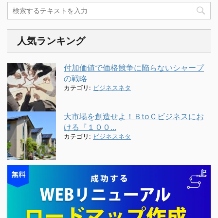
人気ランキング
付加価値で価格競争に陥らないシャープ
の戦略
カテゴリ:
ビジネスネタ
大市場を創造せよ！ＢtoＣビジネスにお
ける『１００...
カテゴリ:
ビジネスネタ