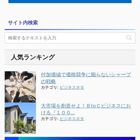
サイト内検索
人気ランキング
付加価値で価格競争に陥らないシャープ
の戦略
カテゴリ:
ビジネスネタ
大市場を創造せよ！ＢtoＣビジネスにお
ける『１００...
カテゴリ:
ビジネスネタ