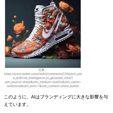
出典：
https://www.reddit.com/r/aiArt/comments/13faoer/i_use
d_artificial_intelligence_to_generate_nike/?
utm_source=share&utm_medium=web3x&utm_name=
web3xcss&utm_term=1&utm_content=share_button
このように、AIはブランディングに大きな影響を与
えています。