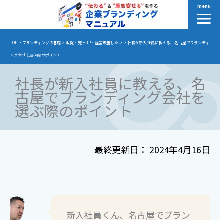
内
menu
容
を
TOP
>
ブランディングの基礎
>
販促・売上UP・経営改善したい
>
社長が新入社員に教える、名古屋でブランディ
ス
ング会社を選ぶ際のポイント
キ
ッ
社長が新入社員に教える、名
プ
古屋でブランディング会社を
選ぶ際のポイント
2024年4月16日
新入社員くん、名古屋でブラン