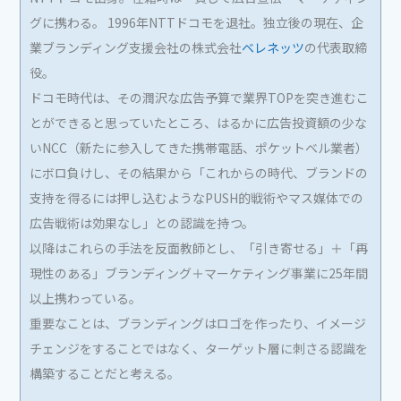
グに携わる。 1996年NTTドコモを退社。独立後の現在、企
業ブランディング支援会社の株式会社
ベレネッツ
の代表取締
役。
ドコモ時代は、その潤沢な広告予算で業界TOPを突き進むこ
とができると思っていたところ、はるかに広告投資額の少な
いNCC（新たに参入してきた携帯電話、ポケットベル業者）
にボロ負けし、その結果から「これからの時代、ブランドの
支持を得るには押し込むようなPUSH的戦術やマス媒体での
広告戦術は効果なし」との認識を持つ。
以降はこれらの手法を反面教師とし、「引き寄せる」＋「再
現性のある」ブランディング＋マーケティング事業に25年間
以上携わっている。
重要なことは、ブランディングはロゴを作ったり、イメージ
チェンジをすることではなく、ターゲット層に刺さる認識を
構築することだと考える。