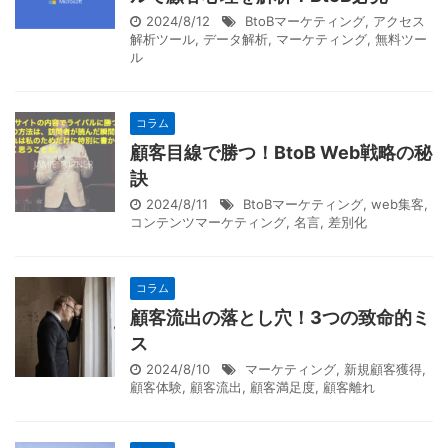
2024/8/12
BtoBマーケティング
,
アクセス
解析ツール
,
データ解析
,
マーケティング
,
無料ツー
ル
コラム
顧客目線で勝つ！BtoB Web戦略の秘
訣
2024/8/11
BtoBマーケティング
,
web集客
,
コンテンツマーケティング
,
名言
,
差別化
コラム
顧客流出の落とし穴！3つの致命的ミ
ス
2024/8/10
マーケティング
,
新規顧客獲得
,
顧客体験
,
顧客流出
,
顧客満足度
,
顧客離れ