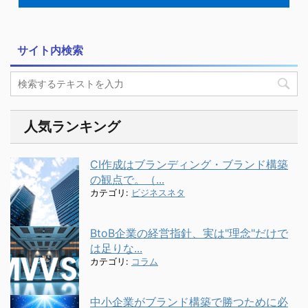
サイト内検索
人気ランキング
CI作成はブランディング・ブランド構築
の観点で。（...
カテゴリ:
ビジネスネタ
BtoB企業の経営指針、実は"理念"だけで
は足りな...
カテゴリ:
コラム
中小企業がブランド構築で勝つために必