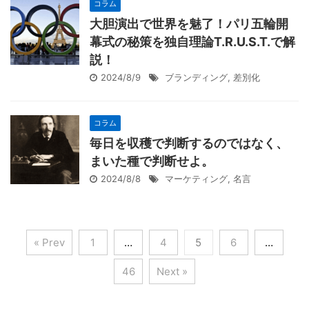
コラム
大胆演出で世界を魅了！パリ五輪開
幕式の秘策を独自理論T.R.U.S.T.で解
説！
2024/8/9
ブランディング
,
差別化
コラム
毎日を収穫で判断するのではなく、
まいた種で判断せよ。
2024/8/8
マーケティング
,
名言
« Prev
1
…
4
5
6
…
46
Next »