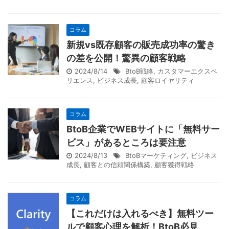
コラム
新規vs既存顧客の販売成功率の驚き
の差を公開！驚異の顧客戦略
2024/8/14
BtoB戦略
,
カスタマーエクスペ
リエンス
,
ビジネス成長
,
顧客ロイヤリティ
コラム
BtoB企業でWEBサイトに「無料サー
ビス」があるところは要注意
2024/8/13
BtoBマーケティング
,
ビジネス
成長
,
顧客との信頼関係構築
,
顧客獲得戦略
コラム
【これだけは入れるべき】無料ツー
ルで顧客心理を解析！BtoB必見