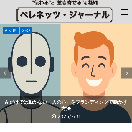
新規事業
AI活用
コラム
コラム
コラム
コラム
コラム
コラム
コラム
コラム
SEO
既存顧客5000人を活かす、保険会社設立という新規事業の
BtoB企業へのアドバイス：ポジショニングをおろそかにす
AIだけでは動かない「人の心」をブランディングで動かす
マーケティングにAI活用する前に「あの脚本」が必要な理
激動の時代に勝ち残る企業の秘密：今こそブランディング
「ブランディングの効果ってどう説明するの？」経営陣を
貴社のマーケティングKPIが成果につながらない本当の理由
販促活動を代理店に丸投げしている会社の末路とは
ブランディングするのに大手企業のマネするな！
中小企業にブランディングはいらないのウソ
納得させる3つの対処法
に投資すべき5つの理由
勝ち筋
るな！
方法
由
2025/9/23
2025/3/29
2025/4/15
2025/3/21
2025/3/15
2025/1/26
2025/7/31
2025/1/13
2025/3/8
2025/4/7