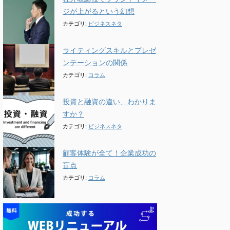
ジが上がるという幻想
カテゴリ:
ビジネスネタ
ライティングスキルとプレゼ
ンテーションの関係
カテゴリ:
コラム
投資と融資の違い、わかりま
すか？
カテゴリ:
ビジネスネタ
顧客体験が全て！企業成功の
盲点
カテゴリ:
コラム