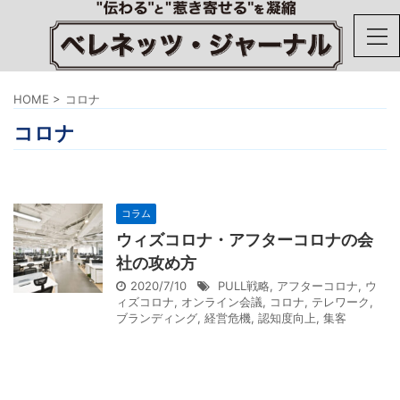
HOME
>
コロナ
コロナ
コラム
ウィズコロナ・アフターコロナの会
社の攻め方
2020/7/10
PULL戦略
,
アフターコロナ
,
ウ
ィズコロナ
,
オンライン会議
,
コロナ
,
テレワーク
,
ブランディング
,
経営危機
,
認知度向上
,
集客