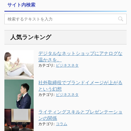
サイト内検索
人気ランキング
デジタルなネットショップにアナログな
温かさを。
カテゴリ:
ビジネスネタ
社外取締役でブランドイメージが上がる
という幻想
カテゴリ:
ビジネスネタ
ライティングスキルとプレゼンテーショ
ンの関係
カテゴリ:
コラム