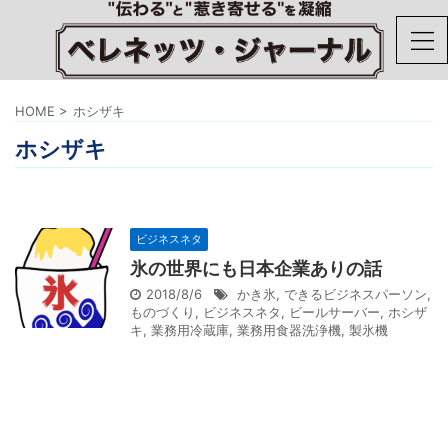
HOME
>
ホシザキ
ホシザキ
ビジネスネタ
氷の世界にも日本企業ありの話
2018/8/6
かき氷
,
できるビジネスパーソン
,
ものづくり
,
ビジネスネタ
,
ビールサーバー
,
ホシザ
キ
,
業務用冷蔵庫
,
業務用食器洗浄機
,
製氷機