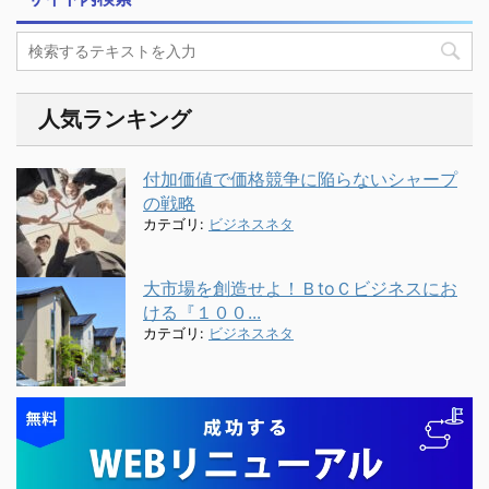
人気ランキング
付加価値で価格競争に陥らないシャープ
の戦略
カテゴリ:
ビジネスネタ
大市場を創造せよ！ＢtoＣビジネスにお
ける『１００...
カテゴリ:
ビジネスネタ