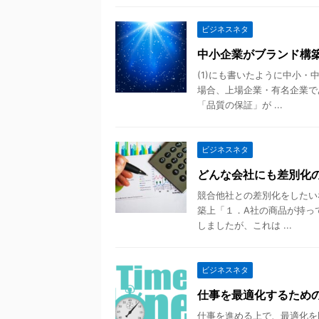
ビジネスネタ
中小企業がブランド構
(1)にも書いたように中小
場合、上場企業・有名企業で
「品質の保証」が ...
ビジネスネタ
どんな会社にも差別化
競合他社との差別化をしたい
築上「１．A社の商品が持っ
しましたが、これは ...
ビジネスネタ
仕事を最適化するため
仕事を進める上で、最適化を