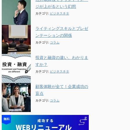
ジが上がるという幻想
カテゴリ:
ビジネスネタ
ライティングスキルとプレゼ
ンテーションの関係
カテゴリ:
コラム
投資と融資の違い、わかりま
すか？
カテゴリ:
ビジネスネタ
顧客体験が全て！企業成功の
盲点
カテゴリ:
コラム