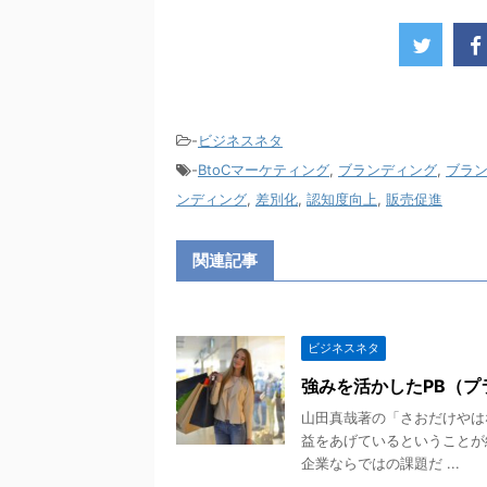
-
ビジネスネタ
-
BtoCマーケティング
,
ブランディング
,
ブラ
ンディング
,
差別化
,
認知度向上
,
販売促進
関連記事
ビジネスネタ
強みを活かしたPB（
山田真哉著の「さおだけやは
益をあげているということが
企業ならではの課題だ ...