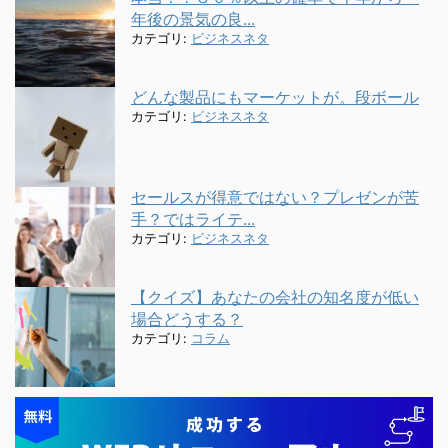
年後の景気の良...
カテゴリ:
ビジネスネタ
どんな製品にもマーケットが。段ボール
カテゴリ:
ビジネスネタ
セールスが得意ではない？プレゼンが苦
手？ではライテ...
カテゴリ:
ビジネスネタ
【クイズ】あなたの会社の知名度が低い
場合どうする？
カテゴリ:
コラム