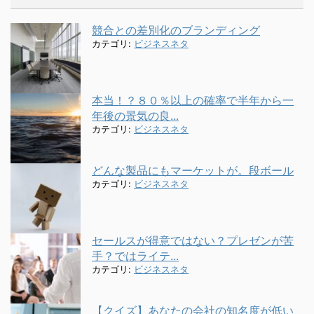
競合との差別化のブランディング
カテゴリ:
ビジネスネタ
本当！？８０％以上の確率で半年から一
年後の景気の良...
カテゴリ:
ビジネスネタ
どんな製品にもマーケットが。段ボール
カテゴリ:
ビジネスネタ
セールスが得意ではない？プレゼンが苦
手？ではライテ...
カテゴリ:
ビジネスネタ
【クイズ】あなたの会社の知名度が低い