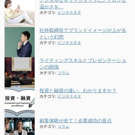
温かさを。
カテゴリ:
ビジネスネタ
社外取締役でブランドイメージが上がる
という幻想
カテゴリ:
ビジネスネタ
ライティングスキルとプレゼンテーショ
ンの関係
カテゴリ:
コラム
投資と融資の違い、わかりますか？
カテゴリ:
ビジネスネタ
顧客体験が全て！企業成功の盲点
カテゴリ:
コラム