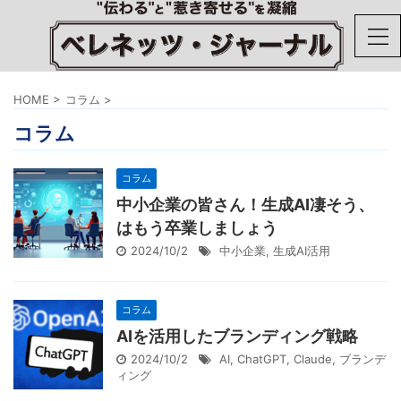
HOME
>
コラム
>
コラム
コラム
中小企業の皆さん！生成AI凄そう、
はもう卒業しましょう
2024/10/2
中小企業
,
生成AI活用
コラム
AIを活用したブランディング戦略
2024/10/2
AI
,
ChatGPT
,
Claude
,
ブランデ
ィング