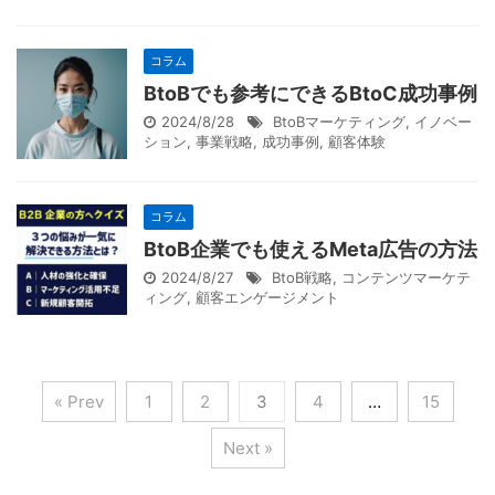
コラム
BtoBでも参考にできるBtoC成功事例
2024/8/28
BtoBマーケティング
,
イノベー
ション
,
事業戦略
,
成功事例
,
顧客体験
コラム
BtoB企業でも使えるMeta広告の方法
2024/8/27
BtoB戦略
,
コンテンツマーケテ
ィング
,
顧客エンゲージメント
« Prev
1
2
3
4
…
15
Next »