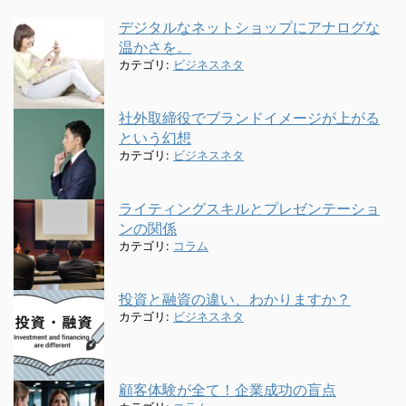
デジタルなネットショップにアナログな
温かさを。
カテゴリ:
ビジネスネタ
社外取締役でブランドイメージが上がる
という幻想
カテゴリ:
ビジネスネタ
ライティングスキルとプレゼンテーショ
ンの関係
カテゴリ:
コラム
投資と融資の違い、わかりますか？
カテゴリ:
ビジネスネタ
顧客体験が全て！企業成功の盲点