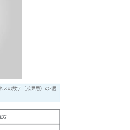
ネスの数字（成果層）の3層
見方