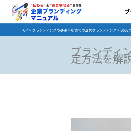
内
容
ブ
を
ス
TOP
>
ブランディングの基礎
>
初めての企業ブランディング
>
Bto
キ
ッ
ブランディン
プ
定方法を解