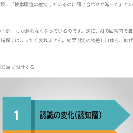
実際に「検索順位は維持しているのに問い合わせが減った」と
の一部」しか測れなくなっているのです。逆に、AIの回答内で
来指標にはまったく表れません。効果測定の物差し自体を、時
の3層で設計する