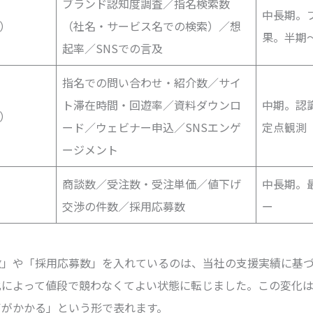
ブランド認知度調査／指名検索数
中長期。
）
（社名・サービス名での検索）／想
果。半期
起率／SNSでの言及
指名での問い合わせ・紹介数／サイ
ト滞在時間・回遊率／資料ダウンロ
中期。認
）
ード／ウェビナー申込／SNSエンゲ
定点観測
ージメント
商談数／受注数・受注単価／値下げ
中長期。
交渉の件数／採用応募数
ー
数」や「採用応募数」を入れているのは、当社の支援実績に基
化によって値段で競わなくてよい状態に転じました。この変化
声がかかる」という形で表れます。