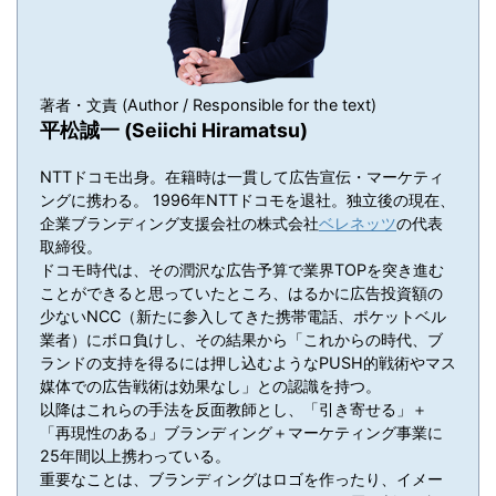
著者・文責 (Author / Responsible for the text)
平松誠一 (Seiichi Hiramatsu)
NTTドコモ出身。在籍時は一貫して広告宣伝・マーケティ
ングに携わる。 1996年NTTドコモを退社。独立後の現在、
企業ブランディング支援会社の株式会社
ベレネッツ
の代表
取締役。
ドコモ時代は、その潤沢な広告予算で業界TOPを突き進む
ことができると思っていたところ、はるかに広告投資額の
少ないNCC（新たに参入してきた携帯電話、ポケットベル
業者）にボロ負けし、その結果から「これからの時代、ブ
ランドの支持を得るには押し込むようなPUSH的戦術やマス
媒体での広告戦術は効果なし」との認識を持つ。
以降はこれらの手法を反面教師とし、「引き寄せる」＋
「再現性のある」ブランディング＋マーケティング事業に
25年間以上携わっている。
重要なことは、ブランディングはロゴを作ったり、イメー