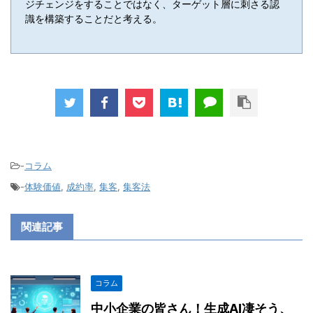
ジチェンジをすることではなく、ターゲット層に刺さる認
識を構築することだと考える。
-
コラム
-
体験価値
,
成約率
,
集客
,
集客法
関連記事
コラム
中小企業の皆さん！生成AI凄そう、